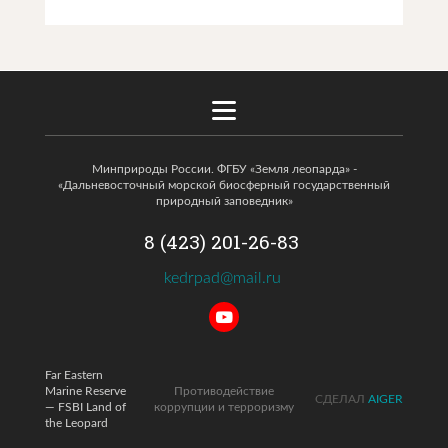
Минприроды России. ФГБУ «Земля леопарда» -
«Дальневосточный морской биосферный государственный
природный заповедник»
8 (423) 201-26-83
kedrpad@mail.ru
Far Eastern
Marine Reserve
Противодействие
СДЕЛАЛ
AIGER
— FSBI Land of
коррупции и терроризму
the Leopard