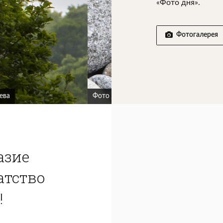
«Фото дня».
Фотогалерея
Фото дня /24.05.20/ Автор: К.
азие
атство
!