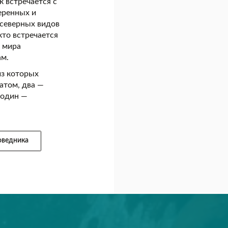
к встречается с
еренных и
 северных видов
кто встречается
о мира
ам.
из которых
атом, два —
 один —
оведника