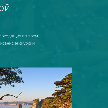
ой
проходящих по трем
писание экскурсий