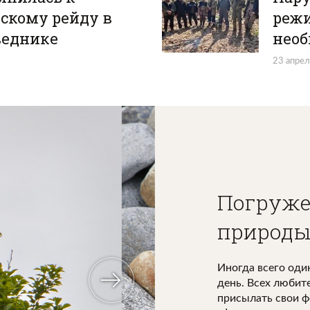
скому рейду в
режи
веднике
необ
23 апрел
Погруже
природ
Иногда всего оди
день. Всех любит
присылать свои ф