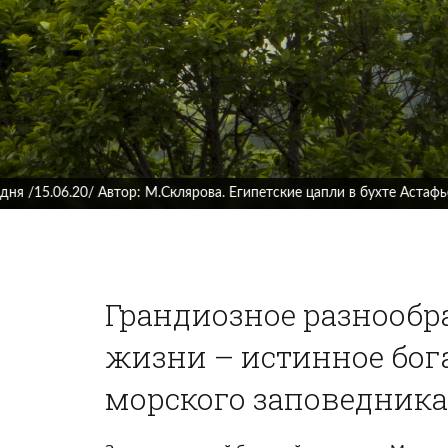
Фото дня /17.07.2020/ Автор: М.Склярова. Щитомордник
Грандиозное разнообр
жизни – истинное бог
морского заповедника