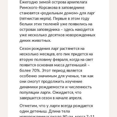
Ежегодно зимой острова архипелага
Римского-Корсакова в заповеднике
становятся «родильным домом» для ларг
(пятнистая нерпа). Первые в этом году
бельки этих тюленей уже появились на
островах заповедника – здесь находится
уже несколько десятков новорожденных
диких животных.
Сезон рождения ларг растянется на
несколько месяцев, его пик придется на
вторую половину февраля, когда на свет
появится основная масса детенышей –
более 70%. Этот период является
особенно значимым для ученых, так как
они смогут продолжить изучение
динамики рождаемости и численность
популяции ларги. Ожидается, что
завершится сезон в начале апреля.
Отметим, что у ларги всегда рождается
один детеныш. Длина тела
новорожденных около 90 см, масса 7-11