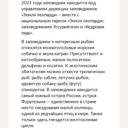
2021 года заповедник находится под
управлением дирекции заповедников
«Земля леопарда» – вместе с
национальным парком «Земля леопарда»,
заповедниками Уссурийским и «Кедровая
падь».
В заповеднике к интересным рыбам
относятся мохнатоголовые морские
собачки и акула катран. Присутствуют и
китообразные, малые полосатики,
дельфины и косатки. К экзотическим
обитателям можно отнести тропических
рыб: рыбу-саблю, летучих рыбок,
ядовитую собаку-рыбу (фугу),
спинорогов. В заповеднике находится
самый южный остров России, остров
Фуругельма — единственное в стране
место гнездования малой колпицы,
одной из редчайших птиц в мире. Также
только здесь гнездится желтоклювая
цапля.