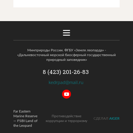
Минприроды России. ФГБУ «Земля леопарда» -
«Дальневосточный морской биосферный государственный
природный заповедник»
8 (423) 201-26-83
kedrpad@mail.ru
Far Eastern
Marine Reserve
Противодействие
СДЕЛАЛ
AIGER
— FSBI Land of
коррупции и терроризму
the Leopard