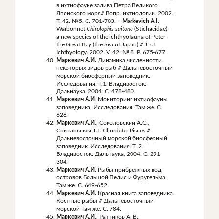
в ихтиофауне залива Петра Великого
Японского моря// Вопр. ихтиологии. 2002.
Т. 42. №5. С. 701-703. =
Markevich A.I.
Warbonnet
Chirolophis saitone
(Stichaeidae) –
a new species of the ichthyofauna of Peter
the Great Bay (the Sea of Japan) // J. of
Ichthyology. 2002. V. 42. № 8. Р. 675-677.
Маркевич А.И.
Динамика численности
некоторых видов рыб // Дальневосточный
морской биосферный заповедник.
Исследования. Т.1. Владивосток:
Дальнаука, 2004. С. 478-480.
Маркевич А.И
. Мониторинг ихтиофауны
заповедника. Исследования. Там же. С.
626.
Маркевич А.И
., Соколовский А.С.,
Соколовская Т.Г. Chordata: Pisces //
Дальневосточный морской биосферный
заповедник. Исследования. Т. 2.
Владивосток: Дальнаука, 2004. С. 291-
304.
Маркевич А.И.
Рыбы прибрежных вод
островов Большой Пелис и Фуругельма.
Там же. С. 649-652.
Маркевич А.И.
Красная книга заповедника.
Костные рыбы // Дальневосточный
морской Там же. С. 784.
Маркевич А.И
., Ратников А. В.,