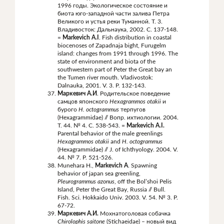
1996 годы. Экологическое состояние и
биота юго-западной части залива Петра
Великого и устья реки Туманной. Т. 3.
Владивосток: Дальнаука, 2002. С. 137-148.
=
Markevich A.I
. Fish distribution in coastal
biocenoses of Zapadnaja bight, Furugelm
island: changes from 1991 through 1996. The
state of environment and biota of the
southwestern part of Peter the Great bay an
the Tumen river mouth. Vladivostok:
Dalnauka, 2001. V. 3. P. 132-143.
Маркевич А.И
. Родительское поведение
самцов японского
Hexagrammos
otakii
и
бурого
H
.
octogrammus
терпугов
(Hexagrammidae) // Вопр. ихтиологии. 2004.
Т. 44. № 4. С. 538-543. =
Markevich A.I.
Parental behavior of the male greenlings
Hexagrammos otakii
and
H.
octogrammus
(Hexagrammidae) // J. of Ichthyology. 2004. V.
44. № 7. Р. 521-526.
Munehara H.,
Markevich A
. Spawning
behavior of japan sea greenling,
Pleurogrammus azonus
, off the Bol’shoi Pelis
Island, Peter the Great Bay, Russia // Bull.
Fish. Sci. Hokkaido Univ. 2003. V. 54. № 3. P.
67-72.
Маркевич А.И.
Мохнатоголовая собачка
Chirolophis
saitone
(Stichaeidae) – новый вид