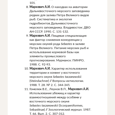
101.
Маркевич А.И.
О находках на акватории
Дальневосточного морского заповедника
редких для залива Петра Великого видов
рыб. Систематика и экология
гидробионтов Дальневосточного
морского заповедника. Владивосток: ДВО
АН СССР, 1990. С. 131-132.
Маркевич А.И.
Пищевая специализация
как фактор снижения конкуренции у
морских окуней рода
Sebastes
в заливе
Петра Великого. Питание морских рыб и
использование кормовой базы как
элементы промыслового
прогнозирования. Мурманск: ПИНРО,
1988. С. 92-93.
Маркевич А.И.
Характер использования
территории и хоминг у восточного
морского окуня
Sebastes
taczanowskii
(Steindachner) // Вопросы ихтиологии.
1988. Т. 28. № 2. С. 344-345.
Гомелюк В.Е., Леунов В.П.,
Маркевич А.И.
Использование убежищ и характер
взаимоотношений между особями у
восточного морского окуня
Sebastes
taczanowskii
(Scorpaeniformes,
Sebastinae) // Зоологический журнал. 1987.
Т. 66. Вып. 2. С. 307-312.