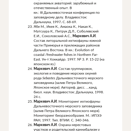
охраняемых акваторий: зарубежный и
отечественный опыт. В
кн.: III Дальневосточная конференция по
заповедному делу. Владивосток:
Дальнаука, 1997
.
С. 68-69.
Ябе М., Икея К., Амаока К., Накая К.,
Матсуура К., Питрук Д.Л., Соболевский
Е.И., Соколовский А.С.,
Маркевич А.И
.
Состав литоральной ихтиофауны южной
части Приморья и прилежащих районов
Дальнего Востока. В кн.: Evolution of
coastal /freshwater fishes in Northern Far-
East. Ун-т Хоккайдо. 1997. № 3. P. 15-22 (на
японском яз.)
Маркевич А.И
. Состав группировок,
экология и поведение морских окуней
рода
Sebastes
Дальневосточного морского
заповедника (залив Петра Великого,
Японское море). Автореф. дисс. ...канд.
биол. наук. Владивосток: Дальнаука, 1998.
24 с.
Маркевич А.И
. Мониторинг ихтиофауны
Дальневосточного морского заповедника
(залив Петра Великого Японского моря).
Мониторинг биоразнообразия. М.: ИПЭЭ
РАН, 1997. Тип. ВТИИ. С. 340-346.
Маркевич А.И
. Охрана нерестовых
участков и родительский каннибализм у