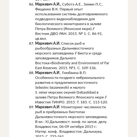
Маркевич А.И.,
Суботэ А.Е., Зимин П.С.,
Фищенко В.К. Первый опыт
использования системы долговременного
подводного видеонаблюдения для
биологического мониторинга в заливе
Петра Великого (Японское море) //
Вестник ДВО РАН. 2015. № 1. С. 86-91,
цв.вкл.
Маркевич А.И.
Список рыб и
рыбообразных Дальневосточного
морского заповедника // Биота и среда
заповедников Дальнего
Востока=Biodiversity and Environment of Far
East Reserves. 2015. №1. С. 109-136.
Маркевич А.И
.,
Гнюбкина В.П.
Особенности позднего эмбрионального
развития и предличинок восточного
Sebastes
taczanowskii
и малого
S
.
minor
морских окуней (Sebastidae) в
заливе Петра Великого Японского моря //
Известия ТИНРО. 2015. Т. 183. С. 113-120.
Маркевич А.И
. Мониторинг численности
рыб в прибрежных биотопах
Дальневосточного морского заповедника.
В кн.: XI Дальневост. конф. по запов. делу.
Владивосток, 06-09 октября 2015 г.:
Матер. конф.. Владивосток: Дальнаука,
2015. С. 255-261.