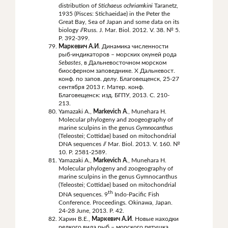
distribution of
Stichaeus ochriamkini
Taranetz,
1935 (Pisces: Stichaeidae) in the Peter the
Great Bay, Sea of Japan and some data on its
biology //Russ. J. Mar. Biol. 2012. V. 38. № 5.
P. 392-399.
Маркевич А.И
. Динамика численности
рыб-индикаторов – морских окуней рода
Sebastes
, в Дальневосточном морском
биосферном заповеднике. Х Дальневост.
конф. по запов. делу. Благовещенск, 25-27
сентября 2013 г. Матер. конф.
Благовещенск: изд. БГПУ, 2013. С. 210-
213.
Yamazaki A.,
Markevich A
., Munehara H.
Molecular phylogeny and zoogeography of
marine sculpins in the genus
Gymnocanthus
(Teleostei; Cottidae) based on mitochondrial
DNA sequences // Mar. Biol. 2013. V. 160. №
10. P. 2581-2589.
Yamazaki A.,
Markevich A
., Munehara H.
Molecular phylogeny and zoogeography of
marine sculpins in the genus Gymnocanthus
(Teleostei; Cottidae) based on mitochondrial
th
DNA sequences. 9
Indo-Pacific Fish
Conference. Proceedings. Okinawa, Japan.
24-28 June, 2013. Р. 42.
Харин В.Е.,
Маркевич А.И
. Новые находки
редкого вида рыб – морского петушка