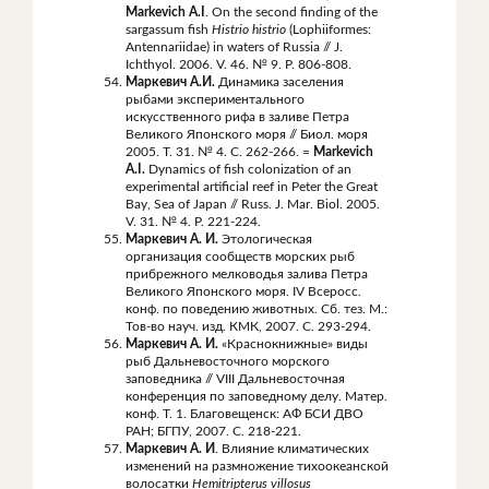
Markevich A.I
. On the second finding of the
sargassum fish
Histrio histrio
(Lophiiformes:
Antennariidae) in waters of Russia // J.
Ichthyol. 2006. V. 46. № 9. P. 806-808.
Маркевич А.И.
Динамика заселения
рыбами экспериментального
искусственного рифа в заливе Петра
Великого Японского моря // Биол. моря
2005. Т. 31. № 4. С. 262-266. =
Markevich
A.I.
Dynamics of fish colonization of an
experimental artificial reef in Peter the Great
Bay, Sea of Japan // Russ. J. Mar. Biol. 2005.
V. 31. № 4. P. 221-224.
Маркевич А. И.
Этологическая
организация сообществ морских рыб
прибрежного мелководья залива Петра
Великого Японского моря. IV Всеросс.
конф. по поведению животных. Сб. тез. М.:
Тов-во науч. изд. КМК, 2007. С. 293-294.
Маркевич А. И.
«Краснокнижные» виды
рыб Дальневосточного морского
заповедника // VIII Дальневосточная
конференция по заповедному делу. Матер.
конф. Т. 1. Благовещенск: АФ БСИ ДВО
РАН; БГПУ, 2007. С. 218-221.
Маркевич А. И
. Влияние климатических
изменений на размножение тихоокеанской
волосатки
Hemitripterus
villosus