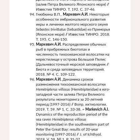
(залив Петра Великого Японского моря) //
Известия ТИНРО. Т. 192. С. 37-46.
Гнюбкина В.П.,
Маркевич А.И.
Некоторые
особенности эмбрионального развития
икры и личинки желтого морского окуня
Sebastes
trivittatus
(Sebastidae) из Приморья
(Японское море) // Известия ТИНРО. 2018.
Т. 195. С. 146-150.
Маркевич А.И.
Распределение обычных
рыб в прибрежных биотопах и
численность тихоокеанской волосатки на
нерестилище у острова Большой Пелис
(Дальневосточный морской заповедник //
Биота и среда заповедных территорий.
2018. № 4. С. 109-122.
Маркевич А.И.
Динамика сроков
размножения тихоокеанской волосатки
Hemitripterus
villosus
(Hemitripteridae) в юго-
западной части залива Петра Великого:
результаты мониторинга за 20-летний
период (1997-2016) // Вопр. ихтиологии.
2019. Т. 59. № 1. С. 33-38. =
Markevich A.I.
Dynamics of the reproduction period of the
sea raven
Hemitripterus villosus
(Hemitripteridae) in the southwestern part of
Peter the Great Bay: results of 20-year
monitoring (1997-2016) // J. of Ichthyol.
2019. V. 59. № 1. P. 31-37.