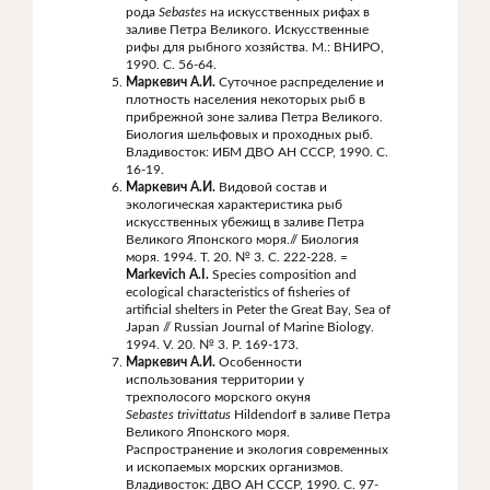
рода
Sebastes
на искусственных рифах в
заливе Петра Великого. Искусственные
рифы для рыбного хозяйства. М.: ВНИРО,
1990. С. 56-64.
Маркевич А.И.
Суточное распределение и
плотность населения некоторых рыб в
прибрежной зоне залива Петра Великого.
Биология шельфовых и проходных рыб.
Владивосток: ИБМ ДВО АН СССР, 1990. С.
16-19.
Маркевич А.И.
Видовой состав и
экологическая характеристика рыб
искусственных убежищ в заливе Петра
Великого Японского моря.// Биология
моря. 1994. Т. 20. № 3. С. 222-228. =
Markevich A.I.
Species composition and
ecological characteristics of fisheries of
artificial shelters in Peter the Great Bay, Sea of
Japan // Russian Journal of Marine Biology.
1994. V. 20. № 3. P. 169-173.
Маркевич А.И.
Особенности
использования территории у
трехполосого морского окуня
Sebastes
trivittatus
Hildendorf в заливе Петра
Великого Японского моря.
Распространение и экология современных
и ископаемых морских организмов.
Владивосток: ДВО АН СССР, 1990. С. 97-