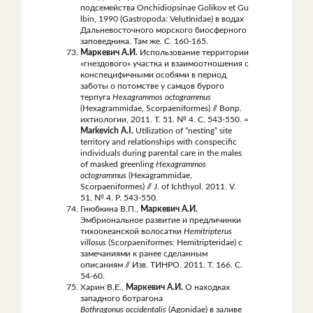
подсемейства Onchidiopsinae
Golikov et Gu
lbin, 1990
(Gastropoda: Velutinidae) в водах
Дальневосточного морского биосферного
заповедника. Там же. С. 160-165.
Маркевич А.И.
Использование территории
«гнездового» участка и взаимоотношения с
конспецифичными особями в период
заботы о потомстве у самцов бурого
терпуга
Hexagrammos
octogrammus
(Hexagrammidae, Scorpaeniformes) // Вопр.
ихтиологии, 2011. Т. 51. № 4. С. 543-550. =
Markevich A.I.
Utilization of “nesting” site
territory and relationships with conspecific
individuals during parental care in the males
of masked greenling
Hexagrammos
octogrammus
(Hexagrammidae,
Scorpaeniformes) // J. of Ichthyol. 2011. V.
51. № 4. P. 543-550.
Гнюбкина В.П.,
Маркевич
А
.
И
.
Эмбриональное развитие и предличинки
тихоокеанской волосатки
Hemitripterus
villosus
(Scorpaeniformes: Hemitripteridae) с
замечаниями к ранее сделанным
описаниям // Изв. ТИНРО. 2011. Т. 166. С.
54-60.
Харин В.Е.,
Маркевич А.И.
О находках
западного ботрагона
Bothragonus
occidentalis
(Agonidae) в заливе