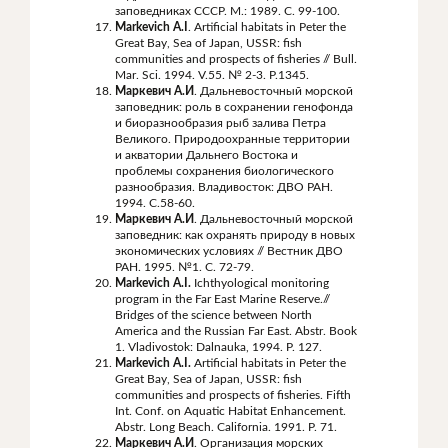
заповедниках СССР. М.: 1989. С. 99-100.
Markevich A.I
. Artificial habitats in Peter the
Great Bay, Sea of Japan, USSR: fish
communities and prospects of fisheries // Bull.
Mar. Sci. 1994. V.55. № 2-3. P.1345.
Маркевич А.И
. Дальневосточный морской
заповедник: роль в сохранении генофонда
и биоразнообразия рыб залива Петра
Великого. Природоохранные территории
и акватории Дальнего Востока и
проблемы сохранения биологического
разнообразия. Владивосток: ДВО РАН.
1994. С.58-60.
Маркевич А.И
. Дальневосточный морской
заповедник: как охранять природу в новых
экономических условиях // Вестник ДВО
РАН. 1995. №1. С. 72-79.
Markevich A.I.
Ichthyological monitoring
program in the Far East Marine Reserve.//
Bridges of the science between North
America and the Russian Far East. Abstr. Book
1. Vladivostok: Dalnauka, 1994. P. 127.
Markevich A.I.
Artificial habitats in Peter the
Great Bay, Sea of Japan, USSR: fish
communities and prospects of fisheries. Fifth
Int. Conf. on Aquatic Habitat Enhancement.
Abstr. Long Beach. California. 1991. P. 71.
Маркевич А.И
. Организация морских