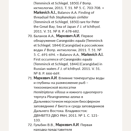
(Temminck et Schlegel, 1850) // Вопр.
ихтиологии, 2011. Т. 51. № 5. С. 703-708. =
Markevich A.I.,
Balanov A.A. Finding of
threadsail fish
Stephanolepis cirrhifer
(Temminck et Schlegel, 1850) rare for Peter
the Great Bay, Sea of Japan // J. of Ichthyol.
2011. V. 51. № 8. P. 678-682.
Баланов А.А.,
Маркевич
А
.
И
.
Первое
обнаружение
Carangoides equula
(Temminck
et Schlegel, 1844) (Carangidae) в российских
водах // Вопр. ихтиологии, 2011. Т. 51. №
5. С. 691-694. = Balanov A.A.,
Markevich A.I.
First occurrence of
Carangoides equula
(Temminck et Schlegel, 1844) (Carangidae) in
Russian waters // J. of Ichthyol. 2011. V. 51.
№ 8. P. 666-669.
Маркевич А.И
. Влияние температуры воды
и глубины на размножение рыб –
тихоокеанской волосатки
Hemitripterus
villosus
и южного одноперого
терпуга
Pleurogrammus
azonus
в
Дальневосточном морском биосферном
заповеднике // Биота и среда заповедников
Дальнего Востока. Владивосток:
ДВМБГПЗ ДВО РАН, 2011. № 1. С. 121-
133.
Гульбин В.В.,
Маркевич А.И
. Первая
находка представителя