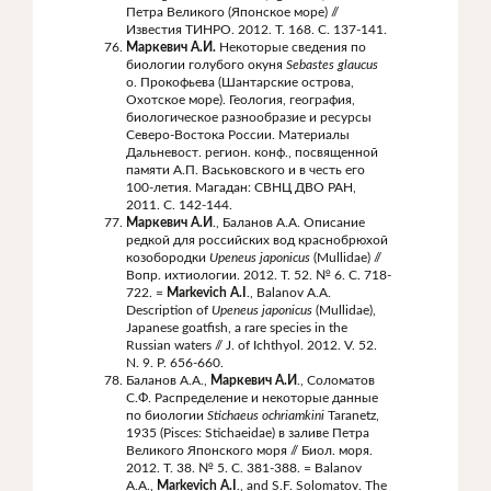
Петра Великого (Японское море) //
Известия ТИНРО. 2012. Т. 168. С. 137-141.
Маркевич А.И.
Некоторые сведения по
биологии голубого окуня
Sebastes
glaucus
о. Прокофьева (Шантарские острова,
Охотское море). Геология, география,
биологическое разнообразие и ресурсы
Северо-Востока России. Материалы
Дальневост. регион. конф., посвященной
памяти А.П. Васьковского и в честь его
100-летия. Магадан: СВНЦ ДВО РАН,
2011. С. 142-144.
Маркевич А.И
., Баланов А.А. Описание
редкой для российских вод краснобрюхой
козобородки
Upeneus
japonicus
(Mullidae) //
Вопр. ихтиологии. 2012. Т. 52. № 6. С. 718-
722. =
Markevich A.I
., Balanov A.A.
Description of
Upeneus japonicus
(Mullidae),
Japanese goatfish, a rare species in the
Russian waters // J. of Ichthyol. 2012. V. 52.
N. 9. P. 656-660.
Баланов А.А.,
Маркевич А.И
., Соломатов
С.Ф. Распределение и некоторые данные
по биологии
Stichaeus
ochriamkini
Taranetz,
1935 (Pisces: Stichaeidae) в заливе Петра
Великого Японского моря
// Биол. моря.
2012. Т. 38. № 5. С. 381-388. = Balanov
A.A.,
Markevich A.I
., and S.F. Solomatov. The