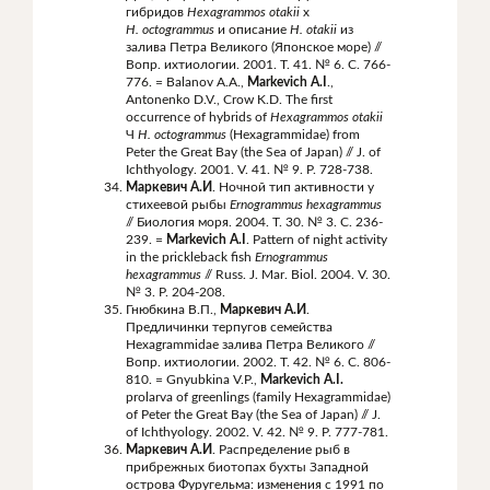
гибридов
Hexagrammos
otakii
x
H
.
octogrammus
и описание
H
.
otakii
из
залива Петра Великого (Японское море) //
Вопр. ихтиологии. 2001. Т. 41. № 6. С. 766-
776. = Balanov A.A.,
Markevich A.I
.,
Antonenko D.V., Crow K.D. The first
occurrence of hybrids of
Hexagrammos otakii
Ч
H.
octogrammus
(Hexagrammidae) from
Peter the Great Bay (the Sea of Japan) // J. of
Ichthyology. 2001. V. 41. № 9. Р. 728-738.
Маркевич А.И
. Ночной тип активности у
стихеевой рыбы
Ernogrammus
hexagrammus
// Биология моря. 2004. Т. 30. № 3. С. 236-
239. =
Markevich A.I
. Pattern of night activity
in the prickleback fish
Ernogrammus
hexagrammus
// Russ. J. Mar. Biol. 2004. V. 30.
№ 3. P. 204-208.
Гнюбкина В.П.,
Маркевич А.И
.
Предличинки терпугов семейства
Hexagrammidae залива Петра Великого //
Вопр. ихтиологии. 2002. Т. 42. № 6. С. 806-
810. = Gnyubkina V.P.,
Markevich A.I.
prolarva of greenlings (family Hexagrammidae)
of Peter the Great Bay (the Sea of Japan) // J.
of Ichthyology. 2002. V. 42. № 9. Р. 777-781.
Маркевич А.И
. Распределение рыб в
прибрежных биотопах бухты Западной
острова Фуругельма: изменения с 1991 по