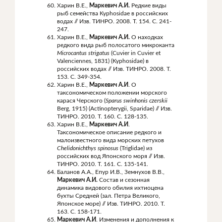
Харин В.Е.,
Маркевич А.И.
Редкие виды
рыб семейства Kyphosidae в российских
водах // Изв. ТИНРО. 2008. Т. 154. С. 241-
247.
Харин В.Е.,
Маркевич А.И.
О находках
редкого вида рыб полосатого микроканта
Microcantus
strigatus
(Cuvier in Cuvier et
Valenciennes, 1831) (Kyphosidae) в
российских водах // Изв. ТИНРО. 2008. Т.
153. С. 349-354.
Харин В.Е.,
Маркевич А.И
. О
таксономическом положении морского
карася Черского (
Sparus
swinhonis
czerskii
Berg, 1915) (Actinopterygii, Sparidae) // Изв.
ТИНРО. 2010. Т. 160. С. 128-135.
Харин В.Е.,
Маркевич А.И
.
Таксономическое описание редкого и
малоизвестного вида морских петухов
Chelidonichthys
spinosus
(Triglidae) из
российских вод Японского моря // Изв.
ТИНРО. 2010. Т. 161. С. 135-141.
Баланов А.А., Епур И.В., Земнухов В.В.,
Маркевич А.И.
Состав и сезонная
динамика видового обилия ихтиоцена
бухты Средней (зал. Петра Великого,
Японское море) // Изв. ТИНРО. 2010. Т.
163. С. 158-171.
Маркевич А.И
. Изменения и дополнения к