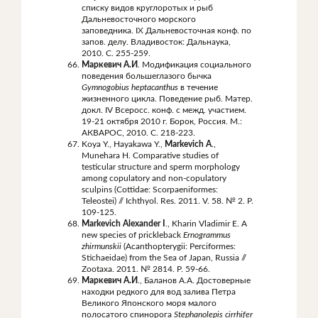
списку видов круглоротых и рыб
Дальневосточного морского
заповедника. IX Дальневосточная конф. по
запов. делу. Владивосток: Дальнаука,
2010. С. 255-259.
Маркевич А.И
. Модификация социального
поведения большеглазого бычка
Gymnogobius
heptacanthus
в течение
жизненного цикла. Поведение рыб. Матер.
докл. IV Всеросс. конф. с межд. участием.
19-21 октября 2010 г. Борок, Россия. М.:
АКВАРОС, 2010. С. 218-223.
Koya Y., Hayakawa Y.,
Markevich A
.,
Munehara H. Comparative studies of
testicular structure and sperm morphology
among copulatory and non-copulatory
sculpins (Cottidae: Scorpaeniformes:
Teleostei) // Ichthyol. Res. 2011. V. 58. № 2. P.
109-125.
Markevich Alexander I
., Kharin Vladimir E. A
new species of prickleback
Ernogrammus
zhirmunskii
(Acanthopterygii: Perciformes:
Stichaeidae) from the Sea of Japan, Russia //
Zootaxa. 2011. № 2814. P. 59-66.
Маркевич А.И
., Баланов А.А. Достоверные
находки редкого для вод залива Петра
Великого Японского моря малого
полосатого спинорога
Stephanolepis
cirrhifer