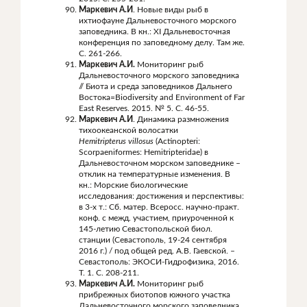
Маркевич А.И
. Новые виды рыб в
ихтиофауне Дальневосточного морского
заповедника. В кн.: XI Дальневосточная
конференция по заповедному делу. Там же.
С. 261-266.
Маркевич А.И.
Мониторинг рыб
Дальневосточного морского заповедника
// Биота и среда заповедников Дальнего
Востока=Biodiversity and Environment of Far
East Reserves. 2015. № 5. С. 46-55.
Маркевич А.И
. Динамика размножения
тихоокеанской волосатки
Hemitripterus
villosus
(Actinopteri:
Scorpaeniformes: Hemitripteridae) в
Дальневосточном морском заповеднике –
отклик на температурные изменения. В
кн.: Морские биологические
исследования: достижения и перспективы:
в 3-х т.: Сб. матер. Всеросс. научно-практ.
конф. с межд. участием, приуроченной к
145-летию Севастопольской биол.
станции (Севастополь, 19-24 сентября
2016 г.) / под общей ред. А.В. Гаевской. –
Севастополь: ЭКОСИ-Гидрофизика, 2016.
Т. 1. С. 208-211.
Маркевич А.И.
Мониторинг рыб
прибрежных биотопов южного участка
Дальневосточного морского заповедника