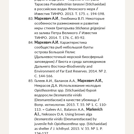
Тарасова
Pseudalectrias
tarasovi
(Stichaeidae)
в российских водах Японского моря //
Известия ТИНРО. 2013. Т. 175. с. 194-198.
Маркевич А.И
., Гнюбкина В.П. Некоторые
особенности размножения и развития
икры стихея Григорьева
Stichaeus
grigorjewi
из залива Петра Великого // Известия
ТИНРО. 2014. Т. 176. С. 85-92.
Маркевич А.И.
Характеристика
сообщества рыб небольшой бухты
острова Большой Пелис
(Дальневосточный морской биосферный
заповедник) // Биота и среда заповедников
Дальнего Востока=Biodiversity and
Environment of Far East Reserves. 2014. № 2.
С. 144-166.
Галеев А.И., Баланов А.А.,
Маркевич А.И.,
Некрасов Д.А. Использование молодью
Opisthocentrus
spp. (Stichaeidae) бурой
водоросли
Desmarestia
viridis
(Desmarestiaceae) в качестве убежища //
Вопр. ихтиологии. 2015. Т. 55. № 1. С. 110-
113. = Galeev A.I., Balanov A.A.,
Markevich
A.I.,
Nekrasov D.A. Using brown alga
Desmarestia viridis
(Desmarestiaceae) by
juvenile fish
Opisthocenthrus
spp. (Stichaeidae)
as shelter // J. Ichthyol. 2015. V. 55. № 1. P.
134-137.