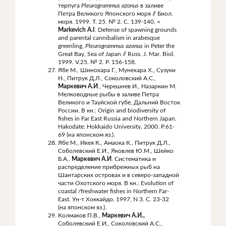
терпуга
Pleurogrammus
azonus
в заливе
Петра Великого Японского моря // Биол.
моря. 1999. Т. 25. № 2. С. 139-140. =
Markevich A.I
. Defense of spawning grounds
and parental cannibalism in arabesque
greenling,
Pleurogrammus azonus
in Peter the
Great Bay, Sea of Japan // Russ. J. Mar. Biol.
1999. V.25. № 2. P. 156-158.
Ябе М., Шинохара Г., Мунехара Х., Сузуки
Н., Питрук Д.Л., Соколовский А.С.,
Маркевич А.И
., Черешнев И., Назаркин М.
Мелководные рыбы в заливе Петра
Великого и Тауйской губе, Дальний Восток
России. В кн.: Origin and biodiversity of
fishes in Far East Russia and Northern Japan.
Hakodate: Hokkaido University, 2000. P.61-
69 (на японском яз.).
Ябе М., Икея К., Амаока К., Питрук Д.Л.,
Соболевский Е.И., Яковлев Ю.М., Шейко
Б.А.,
Маркевич А.И
. Систематика и
распределение прибрежных рыб на
Шантарских островах и в северо-западной
части Охотского моря. В кн.: Evolution of
coastal /freshwater fishes in Northern Far-
East. Ун-т Хоккайдо. 1997, N 3. С. 23-32
(на японском яз.).
Колмаков П.В.,
Маркевич А.И.,
Соболевский Е.И., Соколовский А.С.,