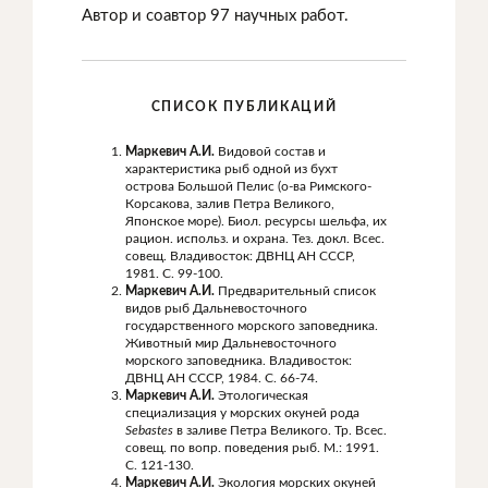
Автор и соавтор 97 научных работ.
СПИСОК ПУБЛИКАЦИЙ
Маркевич А.И.
Видовой состав и
характеристика рыб одной из бухт
острова Большой Пелис (о-ва Римского-
Корсакова, залив Петра Великого,
Японское море). Биол. ресурсы шельфа, их
рацион. использ. и охрана. Тез. докл. Всес.
совещ. Владивосток: ДВНЦ АН СССР,
1981. С. 99-100.
Маркевич А.И.
Предварительный список
видов рыб Дальневосточного
государственного морского заповедника.
Животный мир Дальневосточного
морского заповедника. Владивосток:
ДВНЦ АН СССР, 1984. С. 66-74.
Маркевич А.И.
Этологическая
специализация у морских окуней рода
Sebastes
в заливе Петра Великого. Тр. Всес.
совещ. по вопр. поведения рыб. М.: 1991.
С. 121-130.
Маркевич А.И.
Экология морских окуней