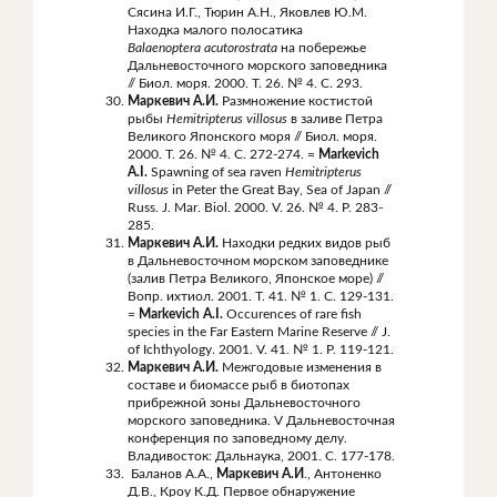
Сясина И.Г., Тюрин А.Н., Яковлев Ю.М.
Находка малого полосатика
Balaenoptera
acutorostrata
на побережье
Дальневосточного морского заповедника
// Биол. моря. 2000. Т. 26. № 4. С. 293.
Маркевич А.И.
Размножение костистой
рыбы
Hemitripterus
villosus
в заливе Петра
Великого Японского моря // Биол. моря.
2000. Т. 26. № 4. С. 272-274. =
Markevich
A.I.
Spawning of sea raven
Hemitripterus
villosus
in Peter the Great Bay, Sea of Japan //
Russ. J. Mar. Biol. 2000. V. 26. № 4. P. 283-
285.
Маркевич А.И.
Находки редких видов рыб
в Дальневосточном морском заповеднике
(залив Петра Великого, Японское море) //
Вопр. ихтиол. 2001. Т. 41. № 1. С. 129-131.
=
Markevich A.I.
Occurences of rare fish
species in the Far Eastern Marine Reserve // J.
of Ichthyology. 2001. V. 41. № 1. Р. 119-121.
Маркевич А.И.
Межгодовые изменения в
составе и биомассе рыб в биотопах
прибрежной зоны Дальневосточного
морского заповедника. V Дальневосточная
конференция по заповедному делу.
Владивосток: Дальнаука, 2001. С. 177-178.
Баланов А.А.,
Маркевич А.И
., Антоненко
Д.В., Кроу К.Д. Первое обнаружение