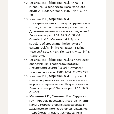
Гомелюк В.Е.,
Маркевич А.И.
Колония
гидроида на теле восточного морского
окуня // Биология моря. 1987. № 4. С. 77-
78.
Гомелюк В.Е.,
Маркевич А.И.
Пространственная структура группировок
и поведение восточного морского окуня в
Дальневосточном морском заповеднике //
Биология моря. 1987. № 5. С. 59-64. =
Gomelyuk V.E.,
Markevich A.I.
Spatial
structure of groups and the behavior of
eastern rockfish in the Far Eastern Marine
Reserve // Sov. J. Mar. Biol. 1987. V. 13. № 3.
P. 289-294.
Гомелюк В.Е.,
Маркевич
А
.
И
.
О прочности
оболочек икры волосатой рогатки
Hemitripterus villosus
(Pallas) (Cottidae) //
Вопр. ихтиологии. 1985. № 4. С. 690-692.
Гомелюк В.Е.,
Маркевич А.И
., Леунов В.П.
Суточная ритмика активности восточного
морского окуня в заливе Петра Великого
Японского моря // Биол. моря. 1985. № 3.
С. 68-71.
Маркевич А.И
., Сенченко И.А. Структура
группировок, поведение и состав питания
малого морского окуня
Sebastes
minor
в
Дальневосточном морском заповеднике.
Гидробиологические исследования в