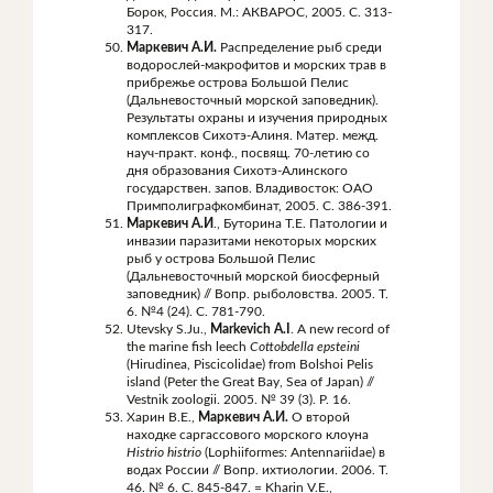
Борок, Россия. М.: АКВАРОС, 2005. С. 313-
317.
Маркевич А.И.
Распределение рыб среди
водорослей-макрофитов и морских трав в
прибрежье острова Большой Пелис
(Дальневосточный морской заповедник).
Результаты охраны и изучения природных
комплексов Сихотэ-Алиня. Матер. межд.
науч-практ. конф., посвящ. 70-летию со
дня образования Сихотэ-Алинского
государствен. запов. Владивосток: ОАО
Примполиграфкомбинат, 2005. С. 386-391.
Маркевич А.И
., Буторина Т.Е. Патологии и
инвазии паразитами некоторых морских
рыб у острова Большой Пелис
(Дальневосточный морской биосферный
заповедник) // Вопр. рыболовства. 2005. Т.
6. №4 (24). С. 781-790.
Utevsky S.Ju.,
Markevich A.I
. A new record of
the marine fish leech
Cottobdella epsteini
(Hirudinea, Piscicolidae) from Bolshoi Pelis
island (Peter the Great Bay, Sea of Japan) //
Vestnik zoologii. 2005. № 39 (3). P. 16.
Харин В.Е.,
Маркевич А.И.
О второй
находке саргассового морского клоуна
Histrio
histrio
(Lophiiformes: Antennariidae) в
водах России // Вопр. ихтиологии. 2006. Т.
46. № 6. С. 845-847. = Kharin V.E.,