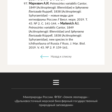
Маркевич
А
.
И
.
Petroscirtes variabilis
Cantor,
1849 (Actinopterygii: Blenniidae)
и
Sphyraena
flavicauda
Rьppell, 1838 (Actinopterygii:
Sphyraenidae) – новые виды для
ихтиофауны России // Биол. моря. 2019. Т.
45. № 2. С. 141-144. =
Markevich A.I.
Petroscirtes variabilis
Cantor, 1849
(Actinopterygii: Blenniidae)
and
Sphyraena
flavicauda
Rüppell, 1838 (Actinopterygii:
Sphyraenidae), new species in the
ichthyofauna of Russia // Russ. J. Mar. Biol.
2019. V. 45. № 2. P. 159-161.
Назад к списку
Минприроды России. ФГБУ «Земля леопарда» -
«Дальневосточный морской биосферный государственный
природный заповедник»