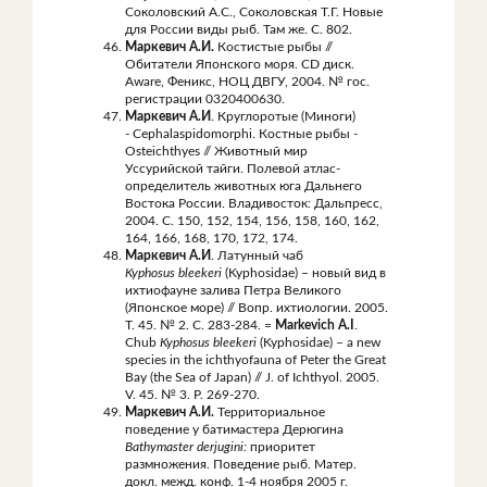
Соколовский А.С., Соколовская Т.Г. Новые
для России виды рыб. Там же. С. 802.
Маркевич А.И.
Костистые рыбы //
Обитатели Японского моря. CD диск.
Aware, Феникс, НОЦ ДВГУ, 2004. № гос.
регистрации 0320400630.
Маркевич А.И
. Круглоротые (Миноги)
- Cephalaspidomorphi. Костные рыбы -
Osteichthyes // Животный мир
Уссурийской тайги. Полевой атлас-
определитель животных юга Дальнего
Востока России. Владивосток: Дальпресс,
2004. С. 150, 152, 154, 156, 158, 160, 162,
164, 166, 168, 170, 172, 174.
Маркевич А.И
. Латунный чаб
Kyphosus
bleekeri
(Kyphosidae) – новый вид в
ихтиофауне залива Петра Великого
(Японское море) // Вопр. ихтиологии. 2005.
Т. 45. № 2. С. 283-284. =
Markevich A.I
.
Chub
Kyphosus bleekeri
(Kyphosidae) – a new
species in the ichthyofauna of Peter the Great
Bay (the Sea of Japan) // J. of Ichthyol. 2005.
V. 45. № 3. P. 269-270.
Маркевич А.И.
Территориальное
поведение у батимастера Дерюгина
Bathymaster
derjugini
:
приоритет
размножения. Поведение рыб. Матер.
докл. межд. конф. 1-4 ноября 2005 г.