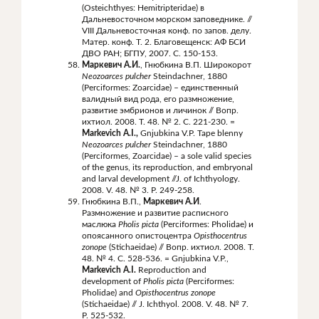
(Osteichthyes: Hemitripteridae) в
Дальневосточном морском заповеднике. //
VIII Дальневосточная конф. по запов. делу.
Матер. конф. Т. 2. Благовещенск: АФ БСИ
ДВО РАН; БГПУ, 2007. С. 150-153.
Маркевич А.И.
, Гнюбкина В.П. Широкорот
Neozoarces
pulcher
Steindachner, 1880
(Perciformes: Zoarcidae) – единственный
валидный вид рода, его размножение,
развитие эмбрионов и личинок // Вопр.
ихтиол. 2008. Т. 48. № 2. С. 221-230. =
Markevich A.I.,
Gnjubkina V.P. Tape blenny
Neozoarces pulcher
Steindachner, 1880
(Perciformes, Zoarcidae) – a sole valid species
of the genus, its reproduction, and embryonal
and larval development //J. of Ichthyology.
2008. V. 48. № 3. P. 249-258.
Гнюбкина В.П.,
Маркевич
А
.
И
.
Размножение и развитие расписного
маслюка
Pholis picta
(Perciformes: Pholidae) и
опоясанного опистоцентра
Opisthocentrus
zonope
(Stichaeidae) // Вопр. ихтиол. 2008. Т.
48. № 4. С. 528-536. = Gnjubkina V.P.,
Markevich A.I.
Reproduction and
development of
Pholis
picta
(Perciformes:
Pholidae) and
Opisthocentrus zonope
(Stichaeidae) // J. Ichthyol. 2008. V. 48. № 7.
P. 525-532.